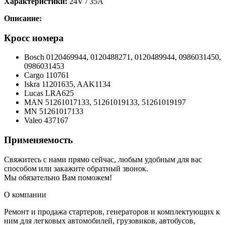
Характеристики:
24V / 35A
Описание:
Кросс номера
Bosch 0120469944, 0120488271, 0120489944, 0986031450,
0986031453
Cargo 110761
Iskra 11201635, AAK1134
Lucas LRA625
MAN 51261017133, 51261019133, 51261019197
MN 51261017133
Valeo 437167
Применяемость
Свяжитесь с нами прямо сейчас, любым удобным для вас
способом или закажите обратный звонок.
Мы обязательно Вам поможем!
О компании
Ремонт и продажа стартеров, генераторов и комплектующих к
ним для легковых автомобилей, грузовиков, автобусов,